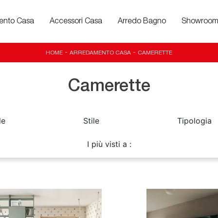
ento Casa
Accessori Casa
Arredo Bagno
Showroo
HOME
-
ARREDAMENTO CASA
-
CAMERETTE
Camerette
le
Stile
Tipologia
I più visti a :