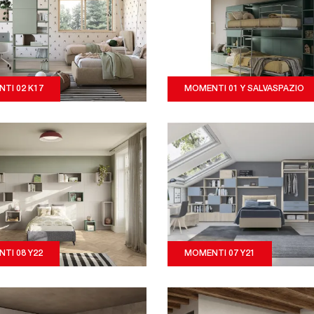
TI 02 K17
MOMENTI 01 Y SALVASPAZIO
TI 08 Y22
MOMENTI 07 Y21