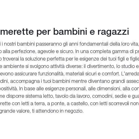
erette per bambini e ragazzi
 i nostri bambini passeranno gli anni fondamentali della loro vita
 alla perfezione, agevole e sicuro. In una completa gamma di pr
 troverai la soluzione perfetta per le esigenze dei tuoi figli e fig
 ambiente si svolgono attività diverse: il divertimento, lo studio e 
 devono assicurare funzionalità, materiali sicuri e comfort. L’arr
dini, accompagna i tuoi bambini mentre diventano grandi assec
tività. In base alle esigenze personali, alle dimensioni, alla con
me disporre sistema letto, tavolo da lavoro, comodini, sedie e g
erette con letti a terra, a ponte, a castello, con letti scorrevoli
 grande valore, ti attendono in negozio.