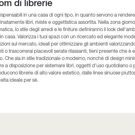
m di librerie
spensabili in una casa di ogni tipo, in quanto servono a rendere i 
dinatamente libri, riviste e oggettistica assortita. Nella zona giorn
tica, lo stile degli arredi e le finiture definiranno il look dell'a
à in casa. Valorizza i tuoi spazi con un ricercato ed elegante mode
izioni sul mercato, ideali per ottimizzare gli ambienti valorizzando
i o trascorrerai piacevoli serate rilassanti, tieni presente che è
. Che sia in stile tradizionale o moderno, nonché di design minima
re a disposizione per sistemare libri, oggetti d'uso quotidiano o 
ducono librerie di alto valore estetico, dalle linee sinuose piutt
elta ideale per sé.