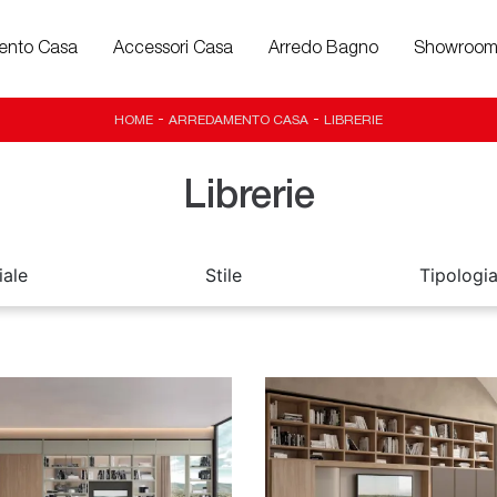
ento Casa
Accessori Casa
Arredo Bagno
Showroo
HOME
-
ARREDAMENTO CASA
-
LIBRERIE
Librerie
iale
Stile
Tipologi