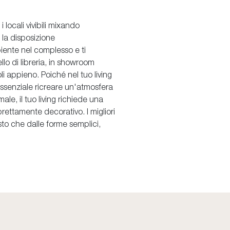
locali vivibili mixando
o la disposizione
mbiente nel complesso e ti
llo di libreria, in showroom
li appieno. Poiché nel tuo living
 essenziale ricreare un'atmosfera
le, il tuo living richiede una
prettamente decorativo. I migliori
osto che dalle forme semplici,