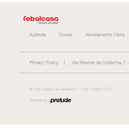
Azienda
Cucine
Arredamento Casa
Privacy Policy
Via Simone da Corbetta, 7 
©
2026
Emporio del Mobile S.r.l. - P.IVA 11939610157
Powered by