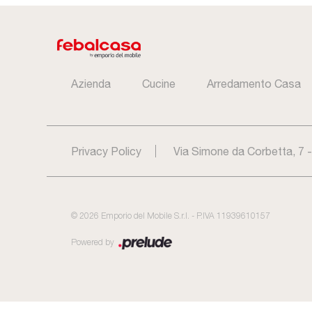
Azienda
Cucine
Arredamento Casa
Privacy Policy
Via Simone da Corbetta, 7 
©
2026
Emporio del Mobile S.r.l. - P.IVA 11939610157
Powered by