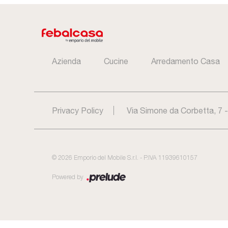
Azienda
Cucine
Arredamento Casa
Privacy Policy
Via Simone da Corbetta, 7 
©
2026
Emporio del Mobile S.r.l. - P.IVA 11939610157
Powered by