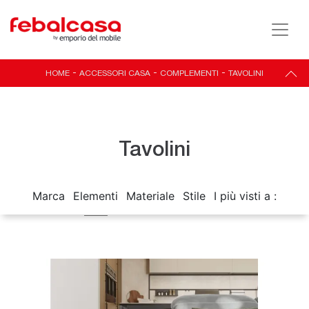
HOME
-
ACCESSORI CASA
-
COMPLEMENTI
-
TAVOLINI
Tavolini
Marca
Elementi
Materiale
Stile
I più visti a :