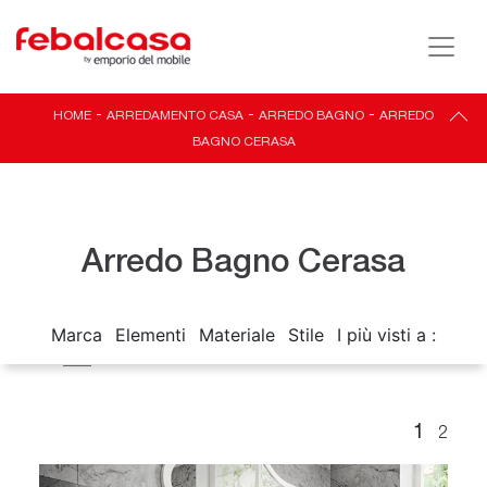
HOME
-
ARREDAMENTO CASA
-
ARREDO BAGNO
-
ARREDO
BAGNO CERASA
Arredo Bagno Cerasa
Marca
Elementi
Materiale
Stile
I più visti a :
1
2