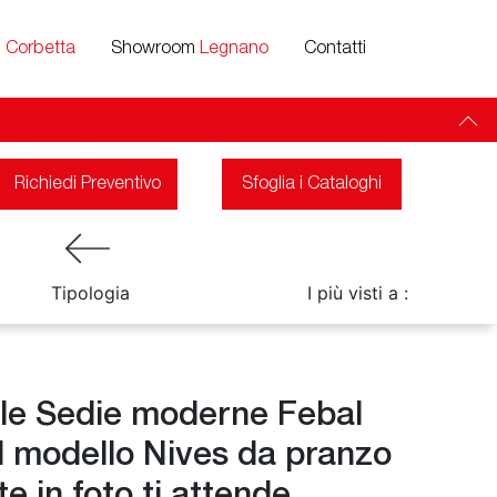
m
Corbetta
Showroom
Legnano
Contatti
Richiedi Preventivo
Sfoglia i Cataloghi
Tipologia
I più visti a :
 le Sedie moderne Febal
il modello Nives da pranzo
e in foto ti attende