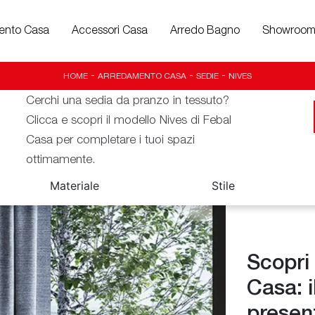
ento Casa
Accessori Casa
Arredo Bagno
Showroo
HOME
-
ARREDAMENTO CASA
-
SEDIE
-
NIVES
Cerchi una sedia da pranzo in tessuto?
Clicca e scopri il modello Nives di Febal
Casa per completare i tuoi spazi
ottimamente.
Materiale
Stile
Scopri
Casa: 
present