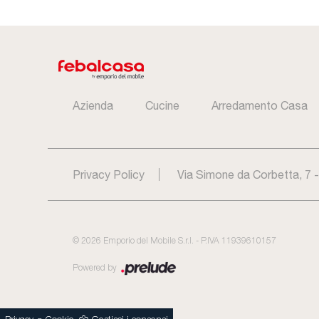
Azienda
Cucine
Arredamento Casa
Privacy Policy
Via Simone da Corbetta, 7 
©
2026
Emporio del Mobile S.r.l. - P.IVA 11939610157
Powered by
-