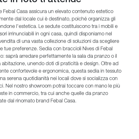
e Febal Casa assicura un elevato contenuto estetico
ente dal locale cui è destinato, poiché organizza gli
ndone l'estetica. Le sedute costituiscono tra i mobili e
ori irrinunciabili in ogni casa, quindi disponiamo nel
endita di una vasta collezione di soluzioni da scegliere
le tue preferenze. Sedia con braccioli Nives di Febal
to: saprà arredare perfettamente la sala da pranzo o il
ua abitazione, unendo doti di praticità e design. Oltre ad
nte confortevole e ergonomica, questa sedia in tessuto
una serena quotidianità nei locali dove si socializza con
mici. Nel nostro showroom potrai toccare con mano le più
poste in commercio, tra cui anche quelle da pranzo
te dal rinomato brand Febal Casa.