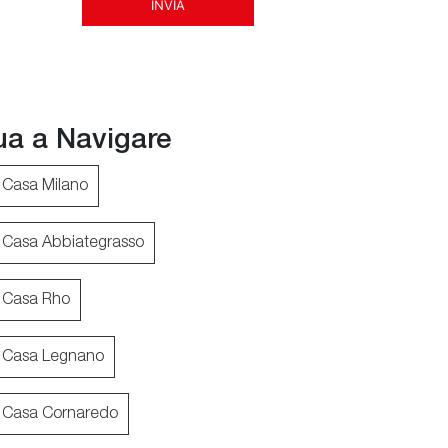
INVIA
ua a Navigare
 Casa Milano
 Casa Abbiategrasso
 Casa Rho
l Casa Legnano
l Casa Cornaredo
Lola
N