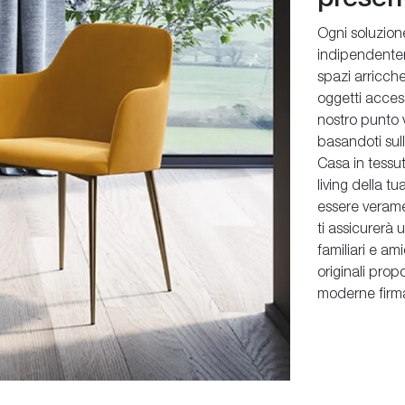
Ogni soluzion
indipendentem
spazi arricche
oggetti access
nostro punto v
basandoti sul
Casa in tessu
living della t
essere verame
ti assicurerà 
familiari e a
originali pro
moderne firma