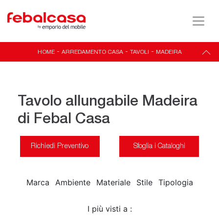
HOME
-
ARREDAMENTO CASA
-
TAVOLI
-
MADEIRA
Tavolo allungabile Madeira
di Febal Casa
Richiedi Preventivo
Sfoglia i Cataloghi
Marca
Ambiente
Materiale
Stile
Tipologia
I più visti a :