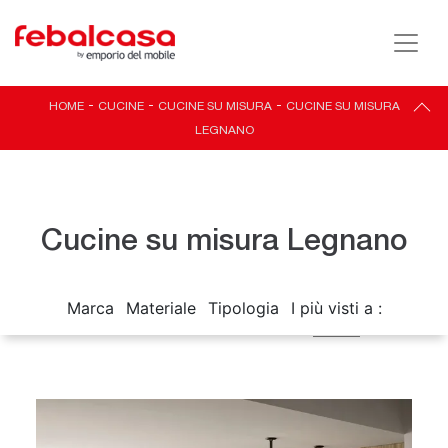
HOME
-
CUCINE
-
CUCINE SU MISURA
-
CUCINE SU MISURA
LEGNANO
Cucine su misura Legnano
Marca
Materiale
Tipologia
I più visti a :