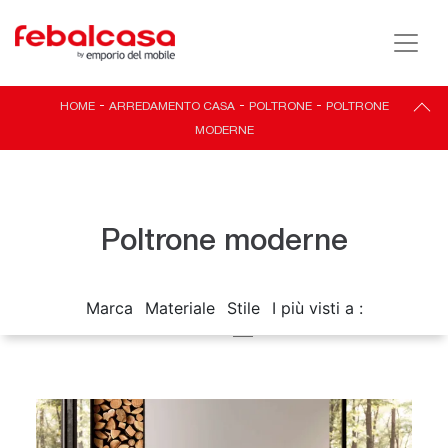
HOME
-
ARREDAMENTO CASA
-
POLTRONE
-
POLTRONE
MODERNE
Poltrone moderne
Marca
Materiale
Stile
I più visti a :