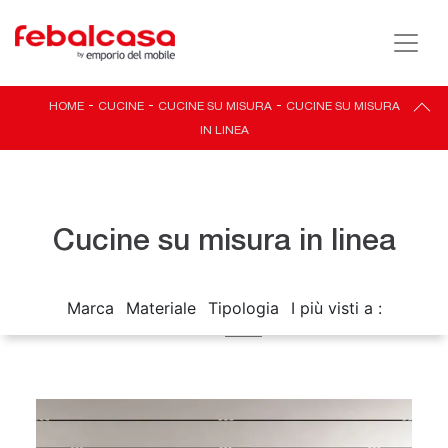
HOME
-
CUCINE
-
CUCINE SU MISURA
-
CUCINE SU MISURA
IN LINEA
Cucine su misura in linea
Marca
Materiale
Tipologia
I più visti a :