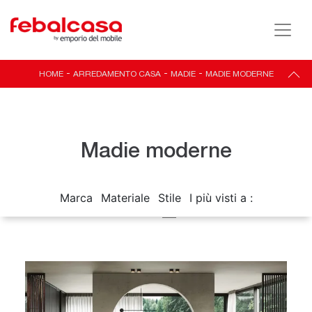
HOME
-
ARREDAMENTO CASA
-
MADIE
-
MADIE MODERNE
Madie moderne
Marca
Materiale
Stile
I più visti a :