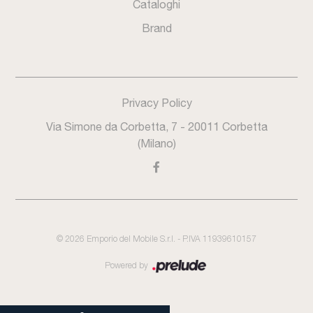
Cataloghi
Brand
Privacy Policy
Via Simone da Corbetta, 7 - 20011 Corbetta
(Milano)
©
2026
Emporio del Mobile S.r.l. - P.IVA 11939610157
Powered by