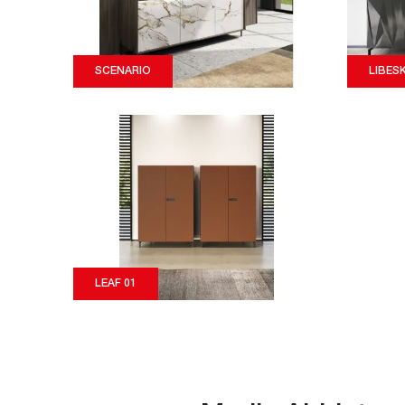
SCENARIO
LIBES
LEAF 01