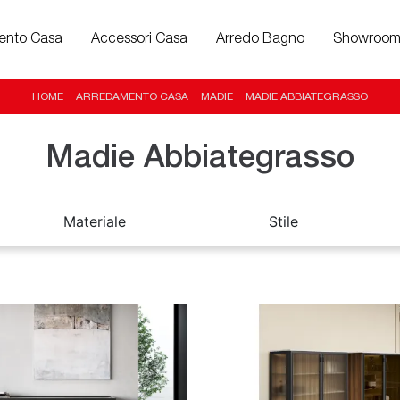
ento Casa
Accessori Casa
Arredo Bagno
Showroo
HOME
-
ARREDAMENTO CASA
-
MADIE
-
MADIE ABBIATEGRASSO
Madie Abbiategrasso
Materiale
Stile