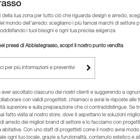
rasso
 della tua zona per tutto ciò che riguarda design e arredo, sce
el mondo dell'arredo: scegliamo i più famosi marchi di settore p
oddisfando i tuoi bisogni e ogni tua precisa esigenza
ei pressi di Abbiategrasso, scopri il nostro punto vendita
rci per più informazioni e preventivi
 aver ascoltato ciascuno dei nostri clienti e suggerendo a ogn
ollaborare con validi progettisti, chiamaci e avrai le risposte all
à superiore e sulla preparazione che ci contraddistingue. Se trov
i fatto visita al nostro store, dove ti aspettano le soluzioni migli
 arredo dei migliori brand di settore e lo facciamo con progetti a
 abitativa. Con uno staff di progettisti come il nostro avrai mod
e ogni tuo locale, grazie a funzionalità, contenuto estetico e att