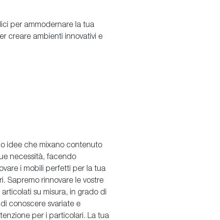
glici per ammodernare la tua
er creare ambienti innovativi e
uno idee che mixano contenuto
e tue necessità, facendo
are i mobili perfetti per la tua
ori. Sapremo rinnovare le vostre
rticolati su misura, in grado di
o di conoscere svariate e
enzione per i particolari. La tua