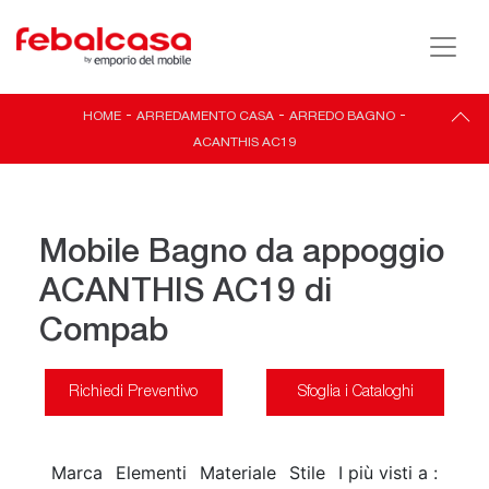
HOME
-
ARREDAMENTO CASA
-
ARREDO BAGNO
-
ACANTHIS AC19
Mobile Bagno da appoggio
ACANTHIS AC19 di
Compab
Richiedi Preventivo
Sfoglia i Cataloghi
Marca
Elementi
Materiale
Stile
I più visti a :