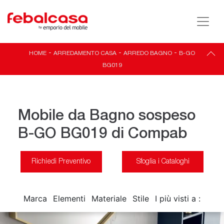
HOME
-
ARREDAMENTO CASA
-
ARREDO BAGNO
-
B-GO
BG019
Mobile da Bagno sospeso
B-GO BG019 di Compab
Richiedi Preventivo
Sfoglia i Cataloghi
Marca
Elementi
Materiale
Stile
I più visti a :