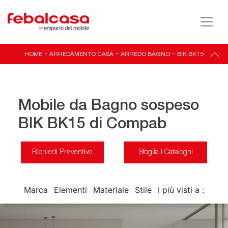
HOME
-
ARREDAMENTO CASA
-
ARREDO BAGNO
-
BIK BK15
Mobile da Bagno sospeso
BIK BK15 di Compab
Richiedi Preventivo
Sfoglia i Cataloghi
Marca
Elementi
Materiale
Stile
I più visti a :