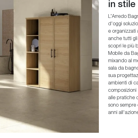
in stil
L’Arredo Bagn
d'oggi soluzio
e organizzati 
anche tutti gl
scopri le più 
Mobile da Bag
mixando al me
sala da bagno
sua progettazi
ambienti di ca
composizioni 
alle pratiche
sono sempre co
anni all'azion