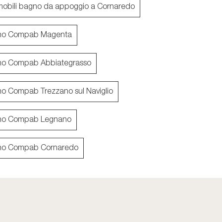
mobili bagno da appoggio a Cornaredo
no Compab Magenta
no Compab Abbiategrasso
INK NK007
Des Evolut
o Compab Trezzano sul Naviglio
no Compab Legnano
no Compab Cornaredo