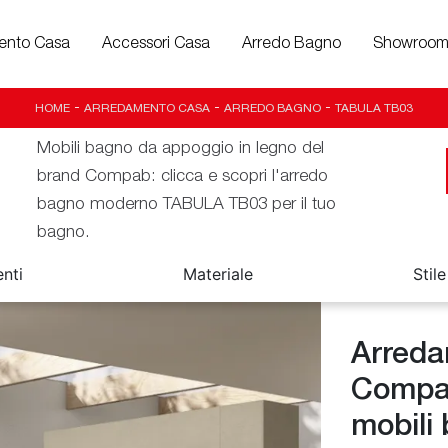
ento Casa
Accessori Casa
Arredo Bagno
Showroo
HOME
-
ARREDAMENTO CASA
-
ARREDO BAGNO
-
TABULA TB03
Mobili bagno da appoggio in legno del
brand Compab: clicca e scopri l'arredo
bagno moderno TABULA TB03 per il tuo
bagno.
nti
Materiale
Stile
Arreda
Compab:
mobili