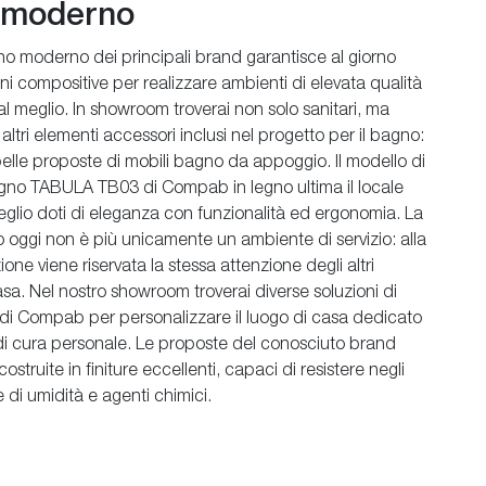
e moderno
o moderno dei principali brand garantisce al giorno
ni compositive per realizzare ambienti di elevata qualità
al meglio. In showroom troverai non solo sanitari, ma
i altri elementi accessori inclusi nel progetto per il bagno:
belle proposte di mobili bagno da appoggio. Il modello di
no TABULA TB03 di Compab in legno ultima il locale
glio doti di eleganza con funzionalità ed ergonomia. La
 oggi non è più unicamente un ambiente di servizio: alla
one viene riservata la stessa attenzione degli altri
sa. Nel nostro showroom troverai diverse soluzioni di
di Compab per personalizzare il luogo di casa dedicato
 di cura personale. Le proposte del conosciuto brand
struite in finiture eccellenti, capaci di resistere negli
e di umidità e agenti chimici.