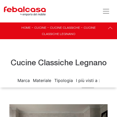
HOME
-
CUCINE
-
CUCINE CLASSICHE
-
CUCINE
CLASSICHE LEGNANO
Cucine Classiche Legnano
Marca
Materiale
Tipologia
I più visti a :