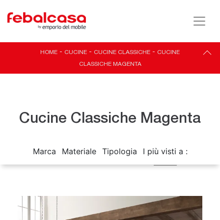
HOME
-
CUCINE
-
CUCINE CLASSICHE
-
CUCINE
CLASSICHE MAGENTA
Cucine Classiche Magenta
Marca
Materiale
Tipologia
I più visti a :