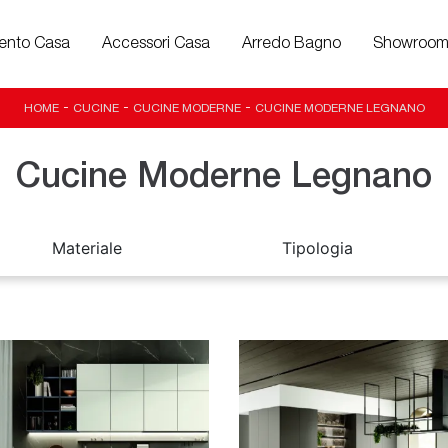
ento Casa
Accessori Casa
Arredo Bagno
Showroo
HOME
-
CUCINE
-
CUCINE MODERNE
-
CUCINE MODERNE LEGNANO
Cucine Moderne Legnano
Materiale
Tipologia