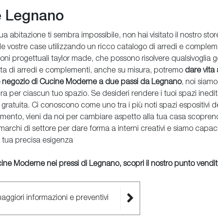
e Legnano
tua abitazione ti sembra impossibile, non hai visitato il nostro stor
le vostre case utilizzando un ricco catalogo di arredi e compleme
oni progettuali taylor made, che possono risolvere qualsivoglia g
gata di arredi e complementi, anche su misura, potremo
dare vita
o negozio di Cucine Moderne a due passi da Legnano
, noi siamo
a per ciascun tuo spazio. Se desideri rendere i tuoi spazi inediti 
atuita. Ci conoscono come uno tra i più noti spazi espositivi d
ento, vieni da noi per cambiare aspetto alla tua casa scoprend
 marchi di settore per dare forma a interni creativi e siamo capaci
i tua precisa esigenza
cine Moderne nei pressi di Legnano, scopri il nostro punto vendi
maggiori informazioni e preventivi