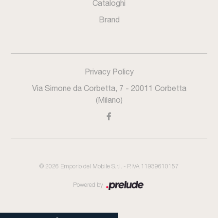
Cataloghi
Brand
Privacy Policy
Via Simone da Corbetta, 7 - 20011 Corbetta
(Milano)
©
2026
Emporio del Mobile S.r.l. - P.IVA 11939610157
Powered by