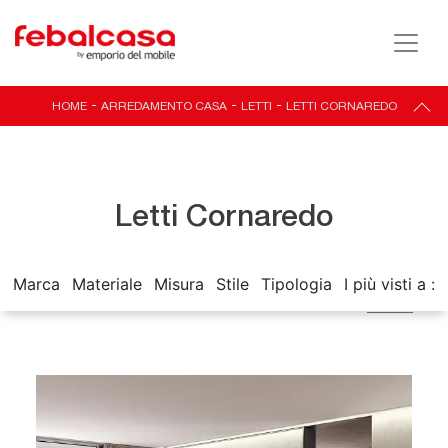
HOME
-
ARREDAMENTO CASA
-
LETTI
-
LETTI CORNAREDO
Letti Cornaredo
Marca
Materiale
Misura
Stile
Tipologia
I più visti a :