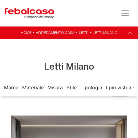
HOME
-
ARREDAMENTO CASA
-
LETTI
-
LETTI MILANO
Letti Milano
Marca
Materiale
Misura
Stile
Tipologia
I più visti a :