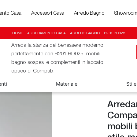
ento Casa
Accessori Casa
Arredo Bagno
Showroo
HOME
-
ARREDAMENTO CASA
-
ARREDO BAGNO
-
B201 BD025
Arreda la stanza del benessere moderno
perfettamente con B201 BD025, mobili
bagno sospesi e complementi in laccato
opaco di Compab.
nti
Materiale
Stile
Arreda
Compab:
mobili