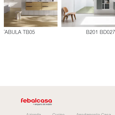
TABULA TB05
B201 BD02
Azienda
Cucine
Arredamento Casa