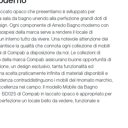
moderno
 laccato opaco che presentiamo è sviluppato per
a sala da bagno unendo alla perfezione grandi doti di
design. Ogni componente di Arredo Bagno moderno con
ospesi della marca serve a rendere il locale di
un interno tutto da vivere. Una notevole attenzione dei
rantisce la qualità che connota ogni collezione di mobili
 di Compab a disposizione da noi. Le collezioni di
 della marca Compab assicurano buone opportunità di
ione, un design esclusivo, tanta funzionalità ed
 scelta praticamente infinita di materiali disponibili e
endenza contraddistinguono i mobili del rinomato marchio,
ccellenza nel campo. Il modello Mobile da Bagno
 BD025 di Compab in laccato opaco è appropriato per
 perfezione un locale bello da vedere, funzionale e