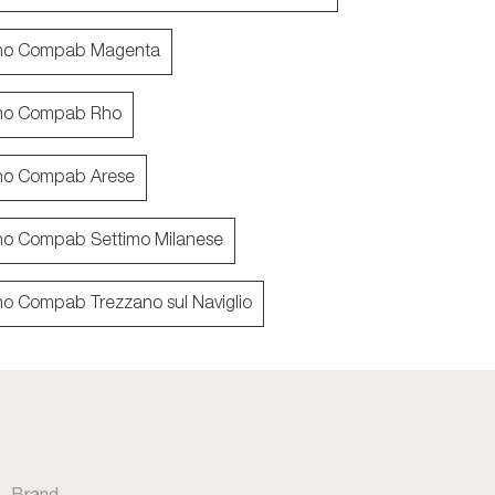
no Compab Magenta
no Compab Rho
BIK BK02
TABU
no Compab Arese
no Compab Settimo Milanese
o Compab Trezzano sul Naviglio
Brand