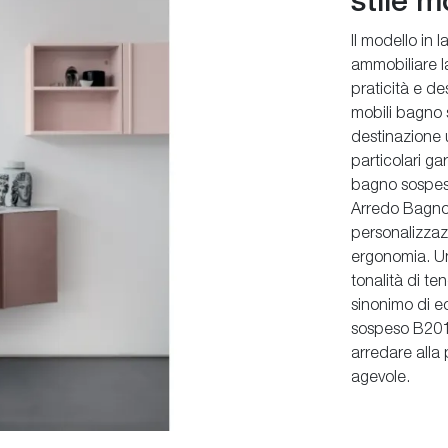
stile 
Il modello in
ammobiliare l
praticità e 
mobili bagno s
destinazione 
particolari ga
bagno sospesi
Arredo Bagno
personalizzaz
ergonomia. Una
tonalità di t
sinonimo di e
sospeso B201
arredare alla
agevole.