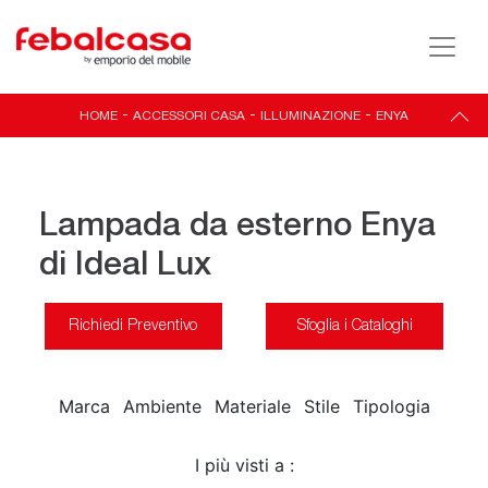
HOME
-
ACCESSORI CASA
-
ILLUMINAZIONE
-
ENYA
Lampada da esterno Enya
di Ideal Lux
Richiedi Preventivo
Sfoglia i Cataloghi
Marca
Ambiente
Materiale
Stile
Tipologia
I più visti a :