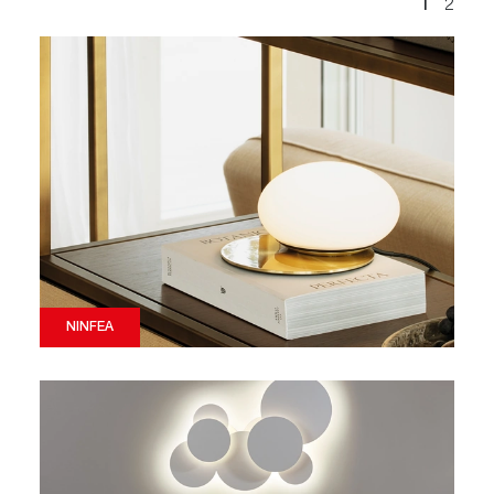
1
2
NINFEA