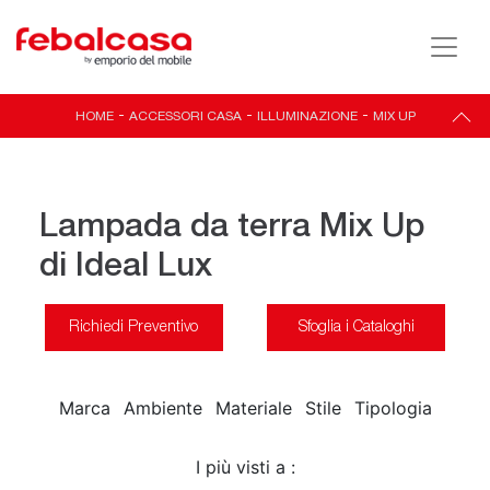
HOME
-
ACCESSORI CASA
-
ILLUMINAZIONE
-
MIX UP
Lampada da terra Mix Up
di Ideal Lux
Richiedi Preventivo
Sfoglia i Cataloghi
Marca
Ambiente
Materiale
Stile
Tipologia
I più visti a :